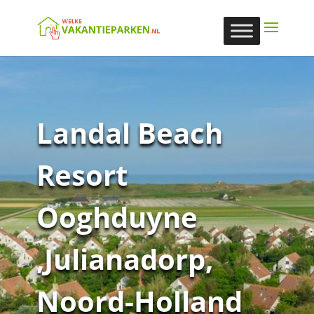
Landal Beach
Resort
Ooghduyne
,Julianadorp,
Noord-Holland