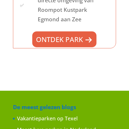
directe omgeving van
✅
Roompot Kustpark
Egmond aan Zee
ONTDEK PARK
De meest gelezen blogs
Vakantieparken op Texel