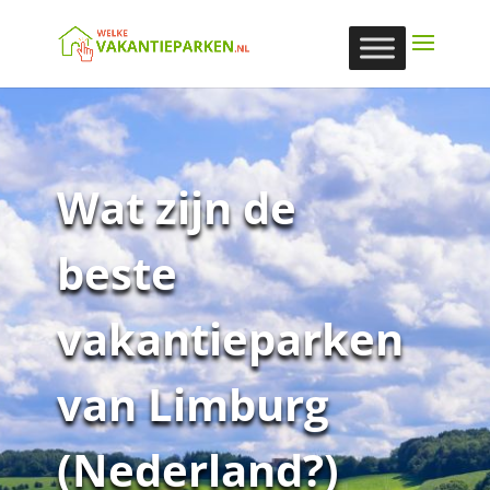
Wat zijn de
beste
vakantieparken
van Limburg
(Nederland?)