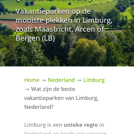
Vakantieparken op de
mooiste plekken in Limburg,
zoals Maastricht, Arcen of
Bergen (LB)
Home
Nederland
Limburg
$
$
Wat zijn de beste
$
vakantieparken van Limburg,
Nederland?
Limburg is een
unieke regio
in
Nederland en biedt vele soorten