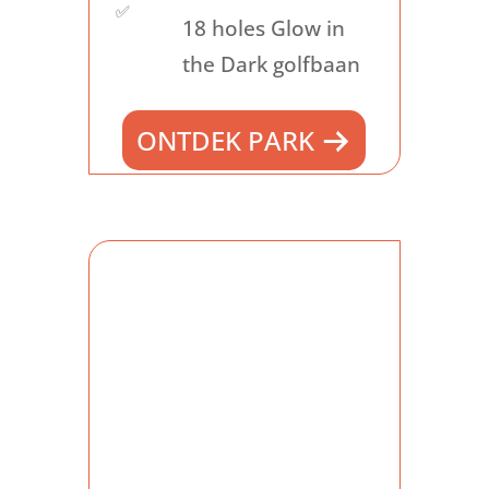
✅
ontspannende sfeer van een
18 holes Glow in
vakantieresort.
Landal
the Dark golfbaan
Kasteeldomein De Cauberg
is
een uitstekend voorbeeld
ONTDEK PARK
hiervan.
Terwijl je de historische
bezienswaardigheden van
Valkenburg verkent, zoals de
kasteelruïnes
en de
mergelgrotten, weet je dat er
een comfortabel toevluchtsoord
op je wacht. De
vakantieparken
in deze regio bieden niet alleen
een strategische locatie, maar