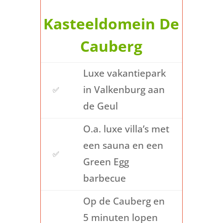
vakantie hier een
perfecte mix
is
van avontuur en ontspanning.
Kasteeldomein De
Cauberg
Luxe vakantiepark
in Valkenburg aan
✅
de Geul
O.a. luxe villa’s met
een sauna en een
✅
Green Egg
barbecue
Op de Cauberg en
5 minuten lopen