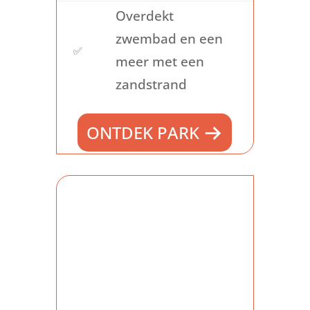
kabbelend water.
Marina Resort
Overdekt
Leukermeer
en
Parc
zwembad en een
Maasresidence Thorn
zijn
✅
meer met een
uitstekende voorbeelden
zandstrand
hiervan.
Of je nu wilt vissen, kajakken of
ONTDEK PARK
gewoon
ontspannen aan de
oever
, deze vakantieparken
bieden een scala aan activiteiten
om van te genieten. De
accommodaties variëren van
knusse chalets tot luxe
vakantiewoningen met
uitzicht
op het meer
, waardoor je