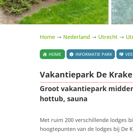
Home
Nederland
Utrecht
Ut
$
$
$
HOME
INFORMATIE PARK
VEE
Vakantiepark De Krakel
Groot vakantiepark midden 
hottub, sauna
Met ruim 200 verschillende lodges bi
hoogtepunten van de lodges bij De K