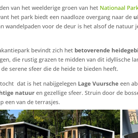
idden van het weelderige groen van het
Nationaal Par
ant het park biedt een naadloze overgang naar de
ui
an wandelpaden voor de deur is het alsof de natuur j
akantiepark bevindt zich het
betoverende heidegeb
en, die rustig grazen te midden van dit idyllische l
 de serene sfeer die de heide te bieden heeft.
stocht dat is het nabijgelegen
Lage Vuursche
een ab
htige natuur
en gezellige sfeer. Struin door de bos
p een van de terrasjes.