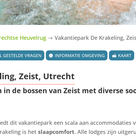
rechtse Heuvelrug
Vakantiepark De Krakeling, Zeis
$
L GESTELDE VRAGEN
INFORMATIE OMGEVING
KAART
ing, Zeist, Utrecht
in de bossen van Zeist met diverse soo
edt dit vakantiepark een scala aan accommodaties vo
rakeling is het
slaapcomfort
. Alle lodges zijn uitge