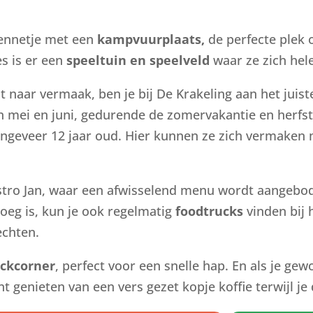
vennetje met een
kampvuurplaats,
de perfecte plek
es is er een
speeltuin en speelveld
waar ze zich hel
nt naar vermaak, ben je bij De Krakeling aan het juis
in mei en juni, gedurende de zomervakantie en herfst
ngeveer 12 jaar oud. Hier kunnen ze zich vermaken m
istro Jan, waar een afwisselend menu wordt aangebo
noeg is, kun je ook regelmatig
foodtrucks
vinden bij 
echten.
ckcorner
, perfect voor een snelle hap. En als je g
unt genieten van een vers gezet kopje koffie terwijl 