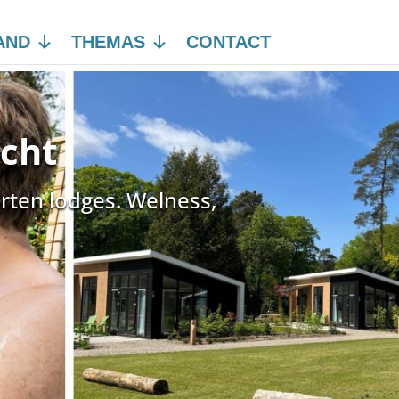
AND
THEMAS
CONTACT
echt
rten lodges. Welness,