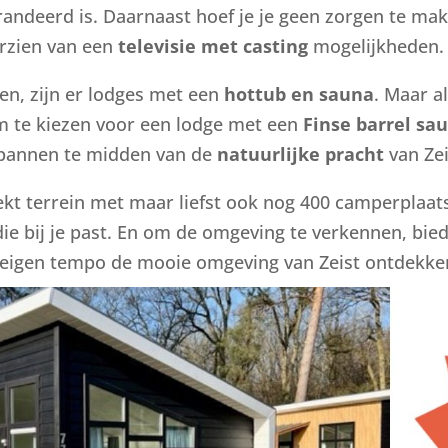
ndeerd is. Daarnaast hoef je je geen zorgen te make
orzien van een
televisie met casting
mogelijkheden.
en, zijn er lodges met een
hottub en sauna
. Maar a
m te kiezen voor een lodge met een
Finse barrel sa
tspannen te midden van de
natuurlijke pracht
van Zei
rekt terrein met maar liefst ook nog 400 camperplaat
 die bij je past. En om de omgeving te verkennen, bie
e eigen tempo de mooie omgeving van Zeist ontdekke