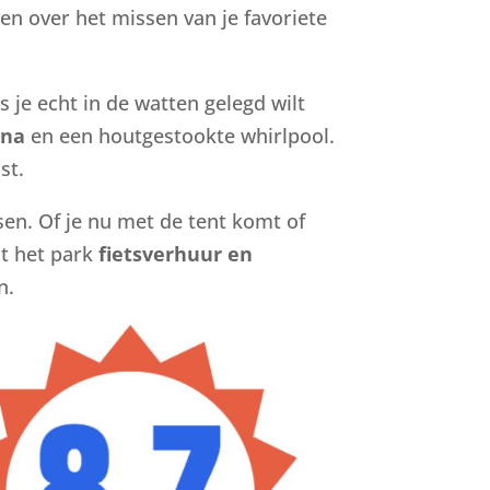
n over het missen van je favoriete
ls je echt in de watten gelegd wilt
una
en een houtgestookte whirlpool.
st.
sen. Of je nu met de tent komt of
dt het park
fietsverhuur en
n.