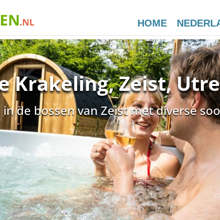
HOME
NEDERL
 Krakeling, Zeist, Utr
in de bossen van Zeist met diverse soo