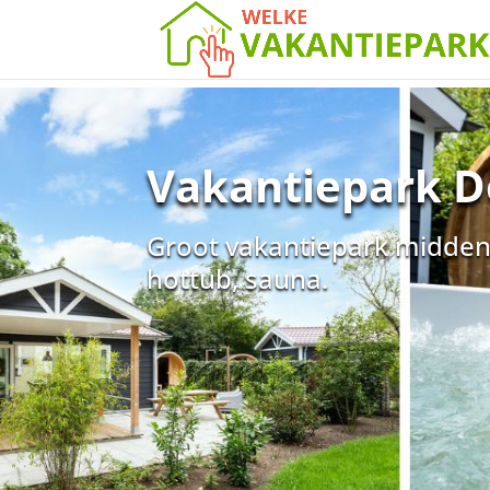
Vakantiepark De
Groot vakantiepark midden 
hottub, sauna.