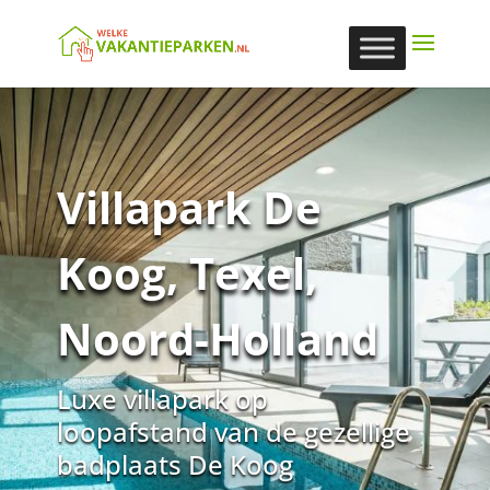
Villapark De
Koog, Texel,
Noord-Holland
Luxe villapark op
loopafstand van de gezellige
badplaats De Koog